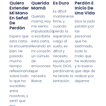
Quiero
Querida
Es Duro
Perdón E
Extender
Mamá
Inicio De
Es difícil
Mi Mano
Una Vida
Querida
mantenerse
En Señal
mamá, Hoy
firme, y
Dios te pido
De
me siento
cuando
perdón por
Perdón
impulsado/a
pierdo la
las
Espero que
a escribirte
esperanza
personas
esta carta
esta carta,
caigo al
que he
te encuentre
llevando en
suelo, es
lastimado,
bien. He
mi corazón
difícil y
todo lo
pasado
un cúmulo
necesito
malo que
mucho
de
ayuda, por
he realizado
tiempo
emociones
favor, DIOS,
y lo bueno
reflexionando
que
perdóname,
que deje de
sobre todo
necesito
he tenido la
realizar por
lo que ha
liberar.
tentación
dejarme
sucedido
entre
nosotras, y
sentí que
era