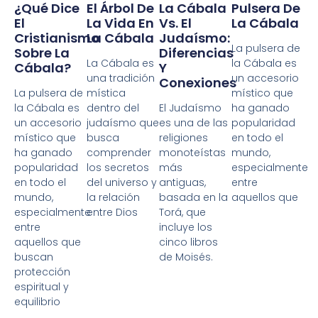
¿Qué Dice
El Árbol De
La Cábala
Pulsera De
El
La Vida En
Vs. El
La Cábala
Cristianismo
La Cábala
Judaísmo:
La pulsera de
Sobre La
Diferencias
La Cábala es
la Cábala es
Cábala?
Y
una tradición
un accesorio
Conexiones
La pulsera de
mística
místico que
la Cábala es
dentro del
El Judaísmo
ha ganado
un accesorio
judaísmo que
es una de las
popularidad
místico que
busca
religiones
en todo el
ha ganado
comprender
monoteístas
mundo,
popularidad
los secretos
más
especialmente
en todo el
del universo y
antiguas,
entre
mundo,
la relación
basada en la
aquellos que
especialmente
entre Dios
Torá, que
entre
incluye los
aquellos que
cinco libros
buscan
de Moisés.
protección
espiritual y
equilibrio