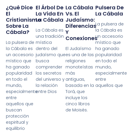
¿Qué Dice
El Árbol De
La Cábala
Pulsera De
El
La Vida En
Vs. El
La Cábala
Cristianismo
La Cábala
Judaísmo:
La pulsera de
Sobre La
Diferencias
La Cábala es
la Cábala es
Cábala?
Y
una tradición
un accesorio
Conexiones
La pulsera de
mística
místico que
la Cábala es
dentro del
El Judaísmo
ha ganado
un accesorio
judaísmo que
es una de las
popularidad
místico que
busca
religiones
en todo el
ha ganado
comprender
monoteístas
mundo,
popularidad
los secretos
más
especialmente
en todo el
del universo y
antiguas,
entre
mundo,
la relación
basada en la
aquellos que
especialmente
entre Dios
Torá, que
entre
incluye los
aquellos que
cinco libros
buscan
de Moisés.
protección
espiritual y
equilibrio