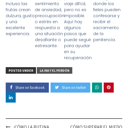
incluso las
sentimiento
viaje difícil,
donde los
frutas crean
de ansiedad,
pero no es
fieles pueden
dulzura, gusto
preocupación
imposible.
confesarse y
y una
o estrés en
Aquí hay
recibir el
excelente
respuesta a
algunos
sacramento
experiencia.
una situación
pasos que
de la
desafiante o
puede seguir
penitencia.
estresante.
para ayudar
en su
recuperación
POSTED UNDER
LA IRA Y EL PERDÓN
Share on facebook
Share on twitter
¿CÓMO LA RUTINA
CÓMO SUPERAR EL MIEDO