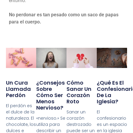
entorno.
No perdonar es tan pesado como un saco de papas
para el cuerpo.
Un Cura
¿Consejos
Cómo
¿Qué Es El
Llamada
Sobre
Sanar Un
Confesionari
Perdón
Cómo Ser
Corazón
De La
Menos
Roto
Iglesia?
El perdón es
Nervioso?
el dulce de la
Sanar un
El
naturaleza. El
«nervioso.» Se
corazón
confesionario
chocolate, los
utiliza para
destrozado
es un espacio
dulces e
describir un
puede ser un
en la iglesia