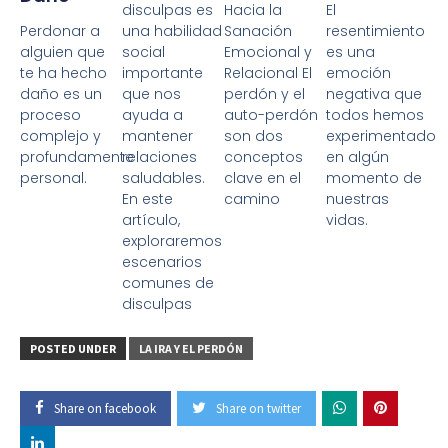
disculpas es
Hacia la
El
Perdonar a
una habilidad
Sanación
resentimiento
alguien que
social
Emocional y
es una
te ha hecho
importante
Relacional El
emoción
daño es un
que nos
perdón y el
negativa que
proceso
ayuda a
auto-perdón
todos hemos
complejo y
mantener
son dos
experimentado
profundamente
relaciones
conceptos
en algún
personal.
saludables.
clave en el
momento de
En este
camino
nuestras
artículo,
vidas.
exploraremos
escenarios
comunes de
disculpas
POSTED UNDER
LA IRA Y EL PERDÓN
Share on facebook
Share on twitter