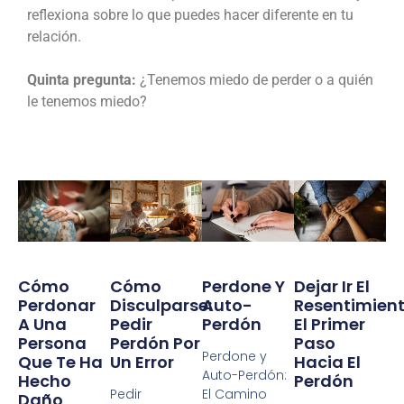
reflexiona sobre lo que puedes hacer diferente en tu
relación.
Quinta pregunta:
¿Tenemos miedo de perder o a quién
le tenemos miedo?
Cómo
Cómo
Perdone Y
Dejar Ir El
Perdonar
Disculparse:
Auto-
Resentimient
A Una
Pedir
Perdón
El Primer
Persona
Perdón Por
Paso
Perdone y
Que Te Ha
Un Error
Hacia El
Auto-Perdón:
Hecho
Perdón
Pedir
El Camino
Daño