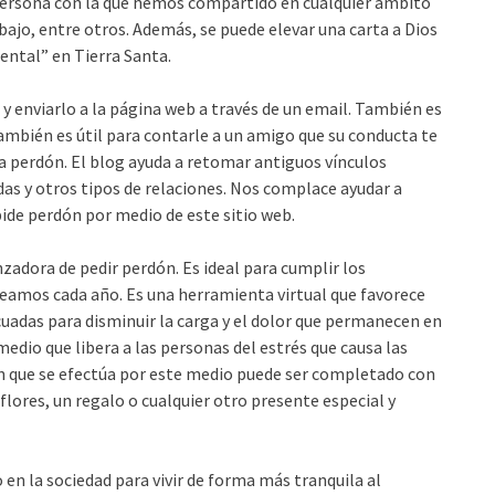
r persona con la que hemos compartido en cualquier ámbito
rabajo, entre otros. Además, se puede elevar una carta a Dios
ental” en Tierra Santa.
y enviarlo a la página web a través de un email. También es
ambién es útil para contarle a un amigo que su conducta te
da perdón. El blog ayuda a retomar antiguos vínculos
das y otros tipos de relaciones. Nos complace ayudar a
pide perdón por medio de este sitio web.
adora de pedir perdón. Es ideal para cumplir los
eamos cada año. Es una herramienta virtual que favorece
cuadas para disminuir la carga y el dolor que permanecen en
dio que libera a las personas del estrés que causa las
ón que se efectúa por este medio puede ser completado con
lores, un regalo o cualquier otro presente especial y
en la sociedad para vivir de forma más tranquila al