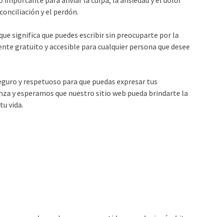
 importante para aliviar la culpa, la ansiedad y el dolor
onciliación y el perdón.
e significa que puedes escribir sin preocuparte por la
nte gratuito y accesible para cualquier persona que desee
uro y respetuoso para que puedas expresar tus
a y esperamos que nuestro sitio web pueda brindarte la
tu vida.