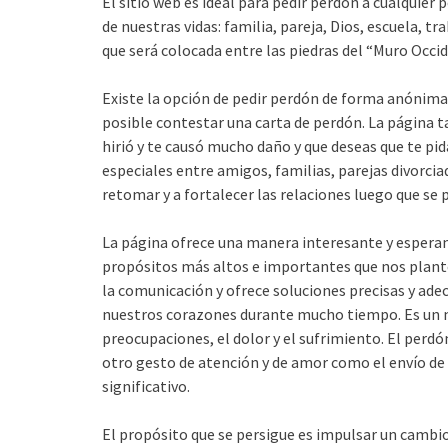
El sitio web es ideal para pedir perdón a cualquie
de nuestras vidas: familia, pareja, Dios, escuela, t
que será colocada entre las piedras del “Muro Occid
Existe la opción de pedir perdón de forma anónima 
posible contestar una carta de perdón. La página t
hirió y te causó mucho daño y que deseas que te pi
especiales entre amigos, familias, parejas divorcia
retomar y a fortalecer las relaciones luego que se 
La página ofrece una manera interesante y esperanz
propósitos más altos e importantes que nos plant
la comunicación y ofrece soluciones precisas y ade
nuestros corazones durante mucho tiempo. Es un me
preocupaciones, el dolor y el sufrimiento. El perd
otro gesto de atención y de amor como el envío de f
significativo.
El propósito que se persigue es impulsar un cambio 