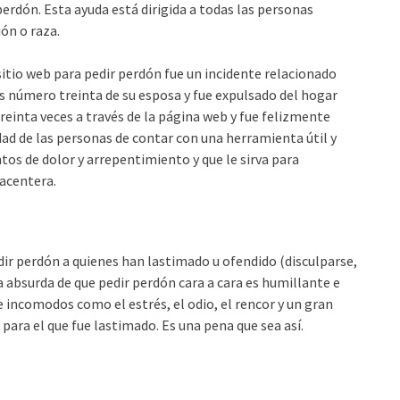
rdón. Esta ayuda está dirigida a todas las personas
ión o raza.
sitio web para pedir perdón fue un incidente relacionado
s número treinta de su esposa y fue expulsado del hogar
reinta veces a través de la página web y fue felizmente
dad de las personas de contar con una herramienta útil y
os de dolor y arrepentimiento y que le sirva para
placentera.
dir perdón a quienes han lastimado u ofendido (disculparse,
ea absurda de que pedir perdón cara a cara es humillante e
incomodos como el estrés, el odio, el rencor y un gran
para el que fue lastimado. Es una pena que sea así.