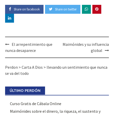
Share on facebook
Share on twitter
Post
El arrepentimiento que
Maimónides y su influencia
navigation
nunca desaparece
global
Perdon
>
Carta A Dios
>
llevando un sentimiento que nunca
se va del todo
ÚLTIMO PERDÓN
Curso Gratis de Cábala Online
Maimónides sobre el dinero, la riqueza, el sustento y