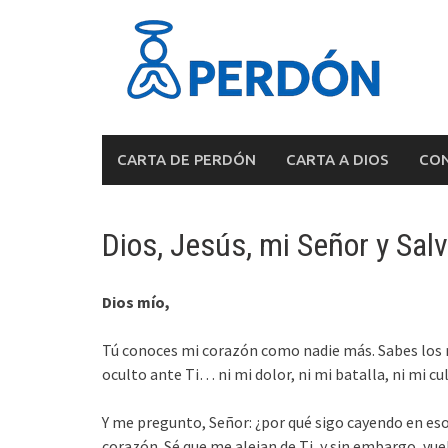
Skip
to
content
CARTA DE PERDÓN
CARTA A DIOS
CON
Dios, Jesús, mi Señor y Sal
Dios mío,
Tú conoces mi corazón como nadie más. Sabes los r
oculto ante Ti… ni mi dolor, ni mi batalla, ni mi cu
Y me pregunto, Señor: ¿por qué sigo cayendo en eso
corazón. Sé que me alejan de Ti, y sin embargo, vu