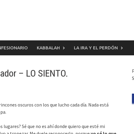
FESIONARIO
KABBALAH
LA IRA Y EL PERDÓN
vador – LO SIENTO.
S
incones oscuros con los que lucho cada día. Nada está
lpa.
s lugares? Sé que no es ahí donde quiero que esté mi
elvo a tropezar. Me duele reconocerlo, porque
yo sé lo que