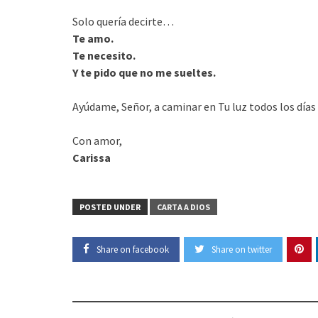
Solo quería decirte…
Te amo.
Te necesito.
Y te pido que no me sueltes.
Ayúdame, Señor, a caminar en Tu luz todos los días 
Con amor,
Carissa
POSTED UNDER
CARTA A DIOS
Share on facebook
Share on twitter