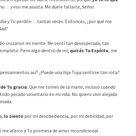
smo… y eso me asusta. Me duele fallarte, Señor.
rdia y Tu perdón… tantas veces. Entonces, ¿por qué me
dad?
idio cruzaron mi mente. Me sentí tan desesperada, tan
completo. Pero algo dentro de mí,
quizás Tu Espíritu
, me
ensamientos así? ¿Puede una hija Tuya sentirse tan rota?
de Tu gracia
. Que me tomes de la mano, incluso cuando
odo pecado voluntario en mi vida. No quiero vivir alejada
rmada.
a,
lo siento
por mi desobediencia, por mi debilidad, por
sí me aferro a Tu promesa de amor incondicional.