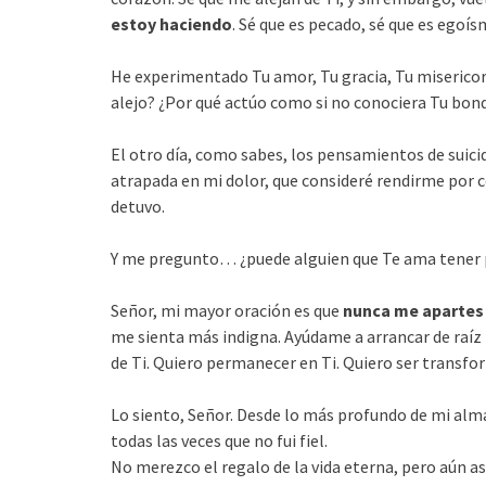
estoy haciendo
. Sé que es pecado, sé que es egoí
He experimentado Tu amor, Tu gracia, Tu miserico
alejo? ¿Por qué actúo como si no conociera Tu bon
El otro día, como sabes, los pensamientos de suic
atrapada en mi dolor, que consideré rendirme por 
detuvo.
Y me pregunto… ¿puede alguien que Te ama tener p
Señor, mi mayor oración es que
nunca me apartes 
me sienta más indigna. Ayúdame a arrancar de raíz t
de Ti. Quiero permanecer en Ti. Quiero ser transfo
Lo siento, Señor. Desde lo más profundo de mi alm
todas las veces que no fui fiel.
No merezco el regalo de la vida eterna, pero aún a