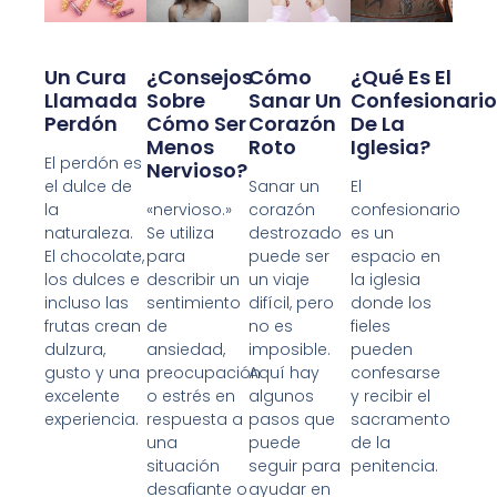
Un Cura
¿Consejos
Cómo
¿Qué Es El
Llamada
Sobre
Sanar Un
Confesionario
Perdón
Cómo Ser
Corazón
De La
Menos
Roto
Iglesia?
El perdón es
Nervioso?
el dulce de
Sanar un
El
la
«nervioso.»
corazón
confesionario
naturaleza.
Se utiliza
destrozado
es un
El chocolate,
para
puede ser
espacio en
los dulces e
describir un
un viaje
la iglesia
incluso las
sentimiento
difícil, pero
donde los
frutas crean
de
no es
fieles
dulzura,
ansiedad,
imposible.
pueden
gusto y una
preocupación
Aquí hay
confesarse
excelente
o estrés en
algunos
y recibir el
experiencia.
respuesta a
pasos que
sacramento
una
puede
de la
situación
seguir para
penitencia.
desafiante o
ayudar en