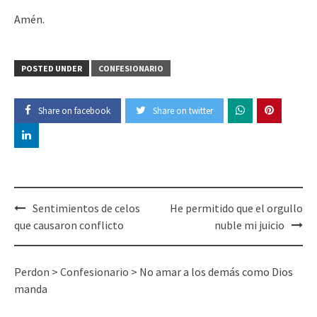
Amén.
POSTED UNDER
CONFESIONARIO
Share on facebook
Share on twitter
Post
Sentimientos de celos
He permitido que el orgullo
navigation
que causaron conflicto
nuble mi juicio
Perdon
>
Confesionario
>
No amar a los demás como Dios
manda