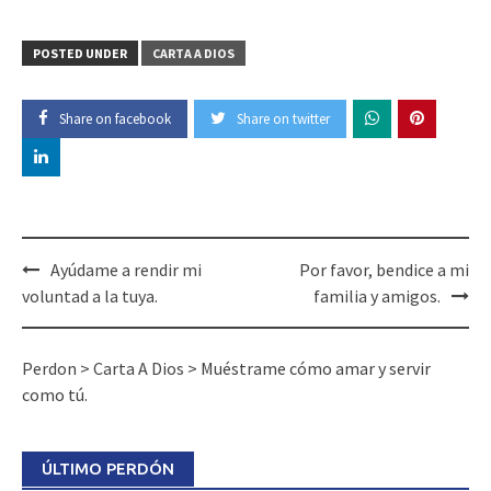
POSTED UNDER
CARTA A DIOS
Share on facebook
Share on twitter
Post
Ayúdame a rendir mi
Por favor, bendice a mi
navigation
voluntad a la tuya.
familia y amigos.
Perdon
>
Carta A Dios
>
Muéstrame cómo amar y servir
como tú.
ÚLTIMO PERDÓN