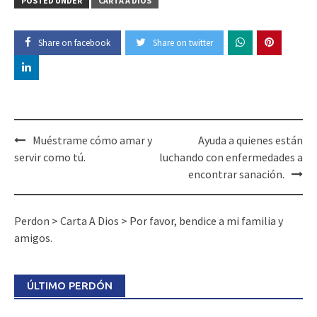
POSTED UNDER
CARTA A DIOS
Share on facebook
Share on twitter
Post
Muéstrame cómo amar y
Ayuda a quienes están
navigation
servir como tú.
luchando con enfermedades a
encontrar sanación.
Perdon
>
Carta A Dios
>
Por favor, bendice a mi familia y
amigos.
ÚLTIMO PERDÓN