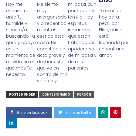
Hoy me
Me siento
mi casa, aun
Te escribo
encuentro
muy
por toda mi
hoy para
ante Ti,
avergonzado
familia. Hay
pedir por
humilde y
y arrepentido
espíritus
Elisa, quien
sincero/a,
mientras
inmundos
está
buscando Tu
escribo esta
que están
luchando por
guía y apoyo
carta. He
tratando de
encontrar el
en un
cometido un
apoderarse
amor.
momento de
acto grave y
de mi casa y
mi vida en el
deshonesto
de mis
que más Te
que va en
parientes
necesito.
contra de mis
valores y
POSTED UNDER
CONFESIONARIO
PERDÓN
Share on facebook
Share on twitter