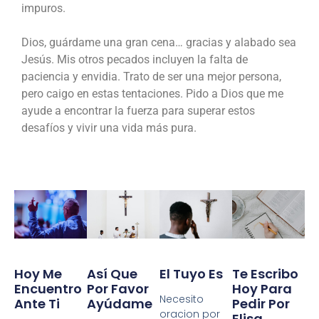
impuros.
Dios, guárdame una gran cena… gracias y alabado sea
Jesús. Mis otros pecados incluyen la falta de
paciencia y envidia. Trato de ser una mejor persona,
pero caigo en estas tentaciones. Pido a Dios que me
ayude a encontrar la fuerza para superar estos
desafíos y vivir una vida más pura.
Te Escribo
Hoy Me
Así Que
El Tuyo Es
Hoy Para
Encuentro
Por Favor
Necesito
Pedir Por
Ante Ti
Ayúdame
oracion por
Elisa