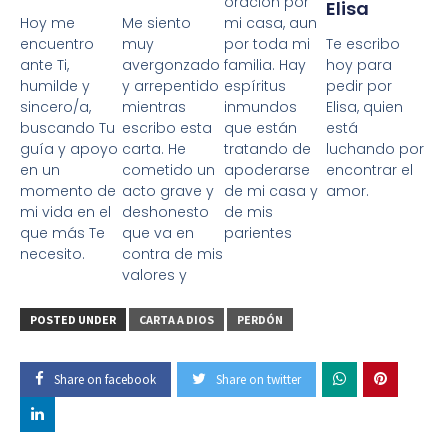
oracion por
Elisa
Hoy me
Me siento
mi casa, aun
Te escribo
encuentro
muy
por toda mi
hoy para
ante Ti,
avergonzado
familia. Hay
pedir por
humilde y
y arrepentido
espíritus
Elisa, quien
sincero/a,
mientras
inmundos
está
buscando Tu
escribo esta
que están
luchando por
guía y apoyo
carta. He
tratando de
encontrar el
en un
cometido un
apoderarse
amor.
momento de
acto grave y
de mi casa y
mi vida en el
deshonesto
de mis
que más Te
que va en
parientes
necesito.
contra de mis
valores y
POSTED UNDER
CARTA A DIOS
PERDÓN
Share on facebook
Share on twitter