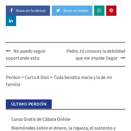
Share on facebook
Share on twitter
Post
No puedo seguir
Padre, tú conoces la debilidad
navigation
soportando esto
que me impide llegar
Perdon
>
Carta A Dios
>
Toda bendita maria y la de mi
familia
ÚLTIMO PERDÓN
Curso Gratis de Cábala Online
Maimónides sobre el dinero, la riqueza, el sustento y