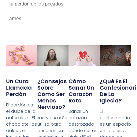
tu perdón de los pecados.
amén
Un Cura
¿Consejos
Cómo
¿Qué Es El
Llamada
Sobre
Sanar Un
Confesionari
Perdón
Cómo Ser
Corazón
De La
Menos
Roto
Iglesia?
El perdón es
Nervioso?
el dulce de la
Sanar un
El
naturaleza. El
«nervioso.» Se
corazón
confesionario
chocolate, los
utiliza para
destrozado
es un espacio
dulces e
describir un
puede ser un
en la iglesia
incluso las
sentimiento
viaje difícil,
donde los