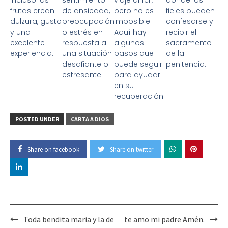
frutas crean
de ansiedad,
pero no es
fieles pueden
dulzura, gusto
preocupación
imposible.
confesarse y
y una
o estrés en
Aquí hay
recibir el
excelente
respuesta a
algunos
sacramento
experiencia.
una situación
pasos que
de la
desafiante o
puede seguir
penitencia.
estresante.
para ayudar
en su
recuperación
POSTED UNDER
CARTA A DIOS
Share on facebook
Share on twitter
Toda bendita maria y la de
te amo mi padre Amén.