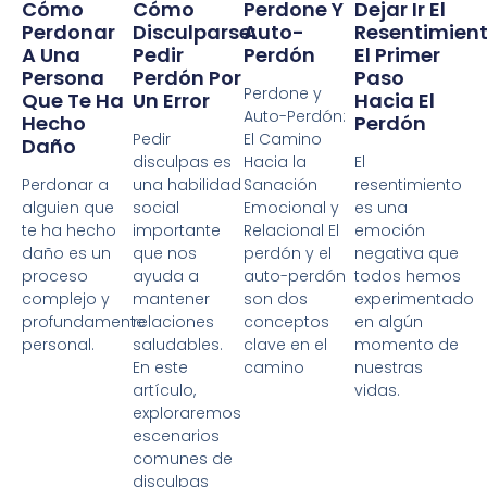
Cómo
Cómo
Perdone Y
Dejar Ir El
Perdonar
Disculparse:
Auto-
Resentimient
A Una
Pedir
Perdón
El Primer
Persona
Perdón Por
Paso
Perdone y
Que Te Ha
Un Error
Hacia El
Auto-Perdón:
Hecho
Perdón
Pedir
El Camino
Daño
disculpas es
Hacia la
El
Perdonar a
una habilidad
Sanación
resentimiento
alguien que
social
Emocional y
es una
te ha hecho
importante
Relacional El
emoción
daño es un
que nos
perdón y el
negativa que
proceso
ayuda a
auto-perdón
todos hemos
complejo y
mantener
son dos
experimentado
profundamente
relaciones
conceptos
en algún
personal.
saludables.
clave en el
momento de
En este
camino
nuestras
artículo,
vidas.
exploraremos
escenarios
comunes de
disculpas