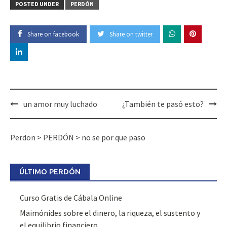
POSTED UNDER
PERDÓN
Share on facebook
Share on twitter
Post
un amor muy luchado
¿También te pasó esto?
navigation
Perdon
>
PERDÓN
>
no se por que paso
ÚLTIMO PERDÓN
Curso Gratis de Cábala Online
Maimónides sobre el dinero, la riqueza, el sustento y
el equilibrio financiero