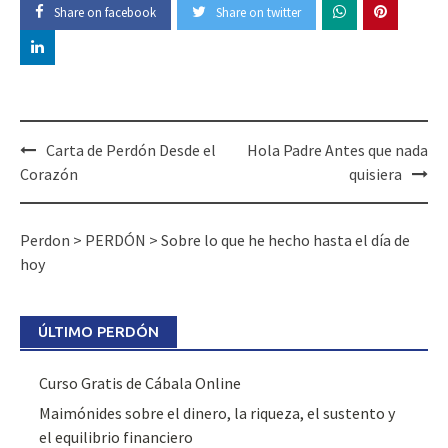
Share on facebook
Share on twitter
Post
Carta de Perdón Desde el
Hola Padre Antes que nada
navigation
Corazón
quisiera
Perdon
>
PERDÓN
>
Sobre lo que he hecho hasta el día de
hoy
ÚLTIMO PERDÓN
Curso Gratis de Cábala Online
Maimónides sobre el dinero, la riqueza, el sustento y
el equilibrio financiero