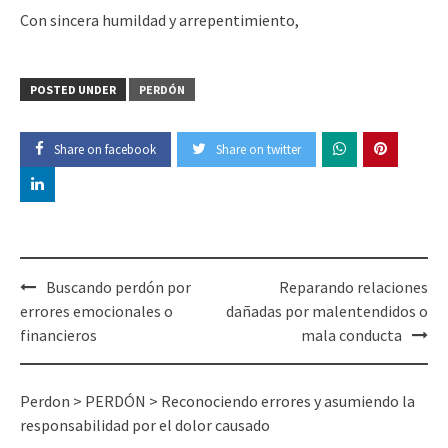
Con sincera humildad y arrepentimiento,
POSTED UNDER
PERDÓN
Share on facebook
Share on twitter
Post
Buscando perdón por
Reparando relaciones
navigation
errores emocionales o
dañadas por malentendidos o
financieros
mala conducta
Perdon
>
PERDÓN
>
Reconociendo errores y asumiendo la
responsabilidad por el dolor causado