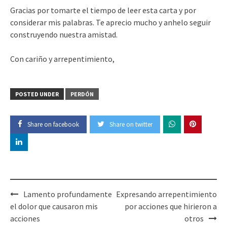
Gracias por tomarte el tiempo de leer esta carta y por
considerar mis palabras. Te aprecio mucho y anhelo seguir
construyendo nuestra amistad.
Con cariño y arrepentimiento,
POSTED UNDER
PERDÓN
Share on facebook
Share on twitter
Post
Lamento profundamente
Expresando arrepentimiento
navigation
el dolor que causaron mis
por acciones que hirieron a
acciones
otros