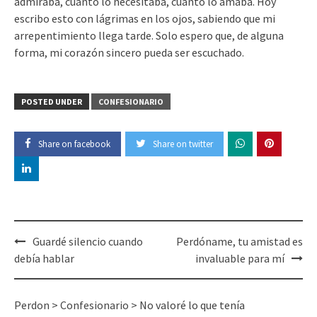
admiraba, cuánto lo necesitaba, cuánto lo amaba. Hoy
escribo esto con lágrimas en los ojos, sabiendo que mi
arrepentimiento llega tarde. Solo espero que, de alguna
forma, mi corazón sincero pueda ser escuchado.
POSTED UNDER
CONFESIONARIO
Share on facebook
Share on twitter
Post
Guardé silencio cuando
Perdóname, tu amistad es
navigation
debía hablar
invaluable para mí
Perdon
>
Confesionario
>
No valoré lo que tenía