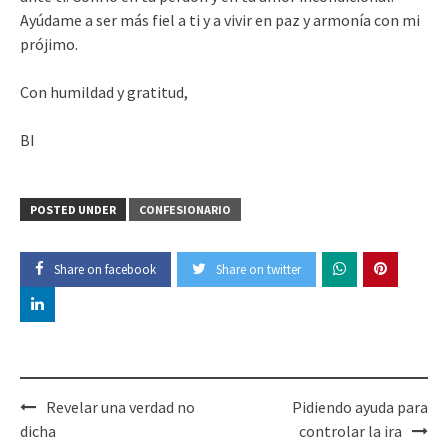
Ayúdame a ser más fiel a ti y a vivir en paz y armonía con mi
prójimo.
Con humildad y gratitud,
BI
POSTED UNDER
CONFESIONARIO
Share on facebook
Share on twitter
Post
Revelar una verdad no
Pidiendo ayuda para
navigation
dicha
controlar la ira