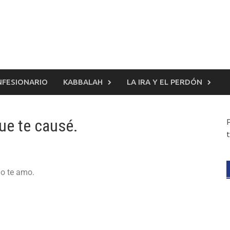
FESIONARIO
KABBALAH
LA IRA Y EL PERDÓN
que te causé.
t
no te amo.