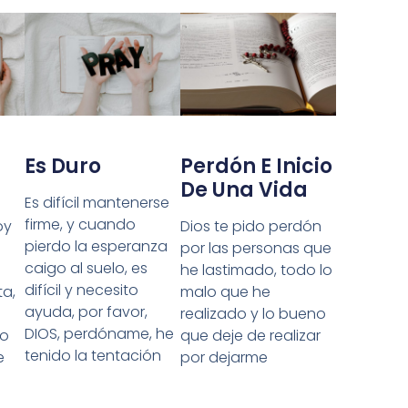
Es Duro
Perdón E Inicio
De Una Vida
Es difícil mantenerse
firme, y cuando
oy
Dios te pido perdón
pierdo la esperanza
por las personas que
caigo al suelo, es
he lastimado, todo lo
difícil y necesito
ta,
malo que he
ayuda, por favor,
realizado y lo bueno
DIOS, perdóname, he
lo
que deje de realizar
tenido la tentación
e
por dejarme