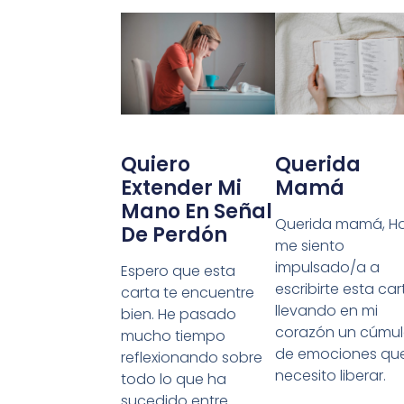
Quiero
Querida
Extender Mi
Mamá
Mano En Señal
Querida mamá, H
De Perdón
me siento
impulsado/a a
Espero que esta
escribirte esta car
carta te encuentre
llevando en mi
bien. He pasado
corazón un cúmu
mucho tiempo
de emociones qu
reflexionando sobre
necesito liberar.
todo lo que ha
sucedido entre