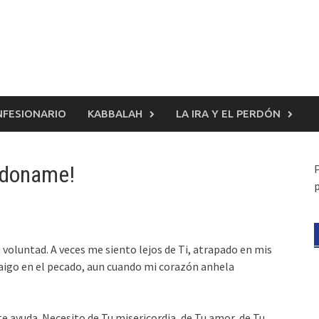
FESIONARIO
KABBALAH
LA IRA Y EL PERDÓN
erdoname!
voluntad. A veces me siento lejos de Ti, atrapado en mis
 caigo en el pecado, aun cuando mi corazón anhela
e ayuda. Necesito de Tu misericordia, de Tu amor, de Tu