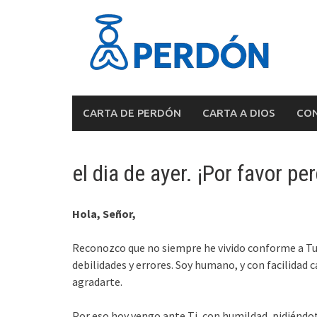
Skip
to
content
CARTA DE PERDÓN
CARTA A DIOS
CON
el dia de ayer. ¡Por favor p
Hola, Señor,
Reconozco que no siempre he vivido conforme a Tu 
debilidades y errores. Soy humano, y con facilidad
agradarte.
Por eso hoy vengo ante Ti, con humildad, pidiéndot