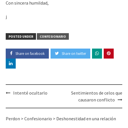
Con sincera humildad,
j
POSTED UNDER
CONFESIONARIO
Share on facebook
Share on twitter
Post
Intenté ocultarlo
Sentimientos de celos que
navigation
causaron conflicto
Perdon
>
Confesionario
>
Deshonestidad en una relación