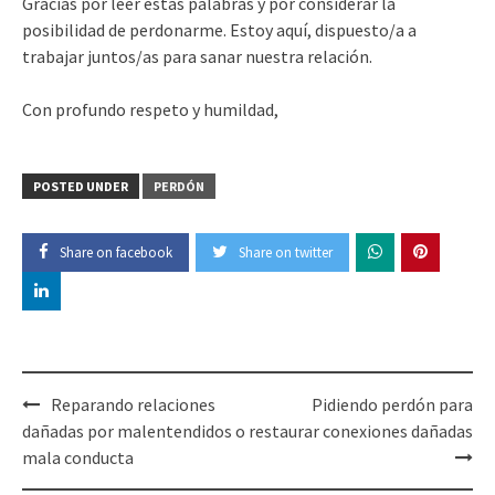
Gracias por leer estas palabras y por considerar la
posibilidad de perdonarme. Estoy aquí, dispuesto/a a
trabajar juntos/as para sanar nuestra relación.
Con profundo respeto y humildad,
POSTED UNDER
PERDÓN
Share on facebook
Share on twitter
Post
Reparando relaciones
Pidiendo perdón para
navigation
dañadas por malentendidos o
restaurar conexiones dañadas
mala conducta