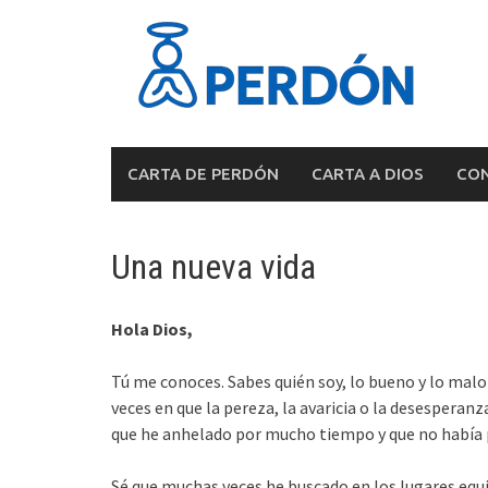
Skip
to
content
CARTA DE PERDÓN
CARTA A DIOS
CON
Una nueva vida
Hola Dios,
Tú me conoces. Sabes quién soy, lo bueno y lo malo
veces en que la pereza, la avaricia o la desesperan
que he anhelado por mucho tiempo y que no había 
Sé que muchas veces he buscado en los lugares equi