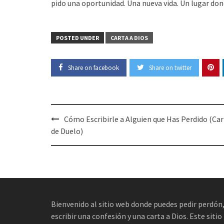
pido una oportunidad. Una nueva vida. Un lugar dond
POSTED UNDER
CARTA A DIOS
Share on facebook
Share on twitter
Post
Cómo Escribirle a Alguien que Has Perdido (Ca
navigation
de Duelo)
Bienvenido al sitio web donde puedes pedir perdón
escribir una confesión y una carta a Dios. Este sitio