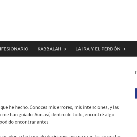
FESIONARIO
KABBALAH
LA IRA Y EL PERDÓN
 que he hecho. Conoces mis errores, mis intenciones, y las
za me han guiado. Aun así, dentro de todo, encontré algo
podido encontrar antes.
vocados, o he tomado decisiones que no eran las correctas.