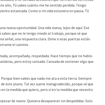
ste año, Tú sabes cuánto me he sentido perdida. Tengo
 siento estancada. Como si mi vida estuviera en pausa. Tú
una nueva oportunidad. Una vida nueva, lejos de aquí. Ese
ú sabes que no le tengo miedo al trabajo, porque sé que
a señal, una respuesta clara. Dime si esas puertas están
uéstrame el camino.
e amada, acompañada, respaldada. Hace tiempo que no hablo
 palabras, pero estoy cansada. Cansada de sostener algo que
í. Porque bien sabes que nada me ata a esta tierra. Siempre
o de este plano. Tal vez suene malagradecido, porque sé que
en la medida que quiero, pero sí en la medida que necesito.
mpezar de nuevo. Quisiera desaparecer sin despedidas. Solo