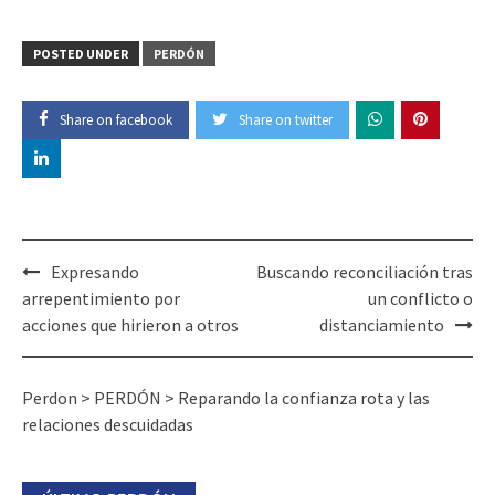
POSTED UNDER
PERDÓN
Share on facebook
Share on twitter
Post
Expresando
Buscando reconciliación tras
navigation
arrepentimiento por
un conflicto o
acciones que hirieron a otros
distanciamiento
Perdon
>
PERDÓN
>
Reparando la confianza rota y las
relaciones descuidadas