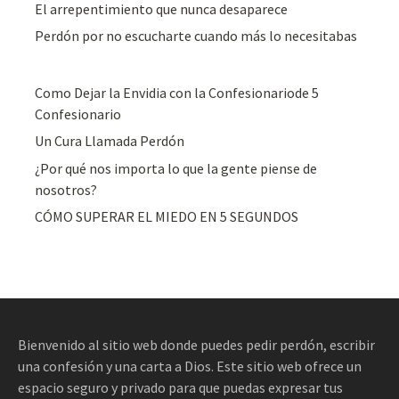
El arrepentimiento que nunca desaparece
Perdón por no escucharte cuando más lo necesitabas
Como Dejar la Envidia con la Confesionariode 5
Confesionario
Un Cura Llamada Perdón
¿Por qué nos importa lo que la gente piense de
nosotros?
CÓMO SUPERAR EL MIEDO EN 5 SEGUNDOS
Bienvenido al sitio web donde puedes pedir perdón, escribir
una confesión y una carta a Dios. Este sitio web ofrece un
espacio seguro y privado para que puedas expresar tus