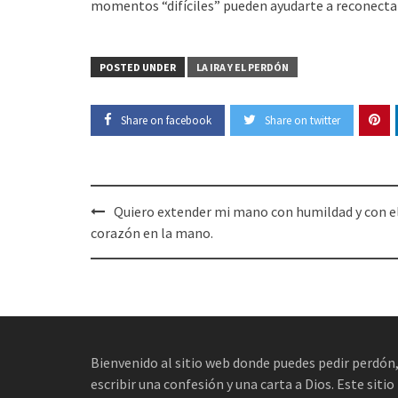
momentos “difíciles” pueden ayudarte a reconecta
POSTED UNDER
LA IRA Y EL PERDÓN
Share on facebook
Share on twitter
Post
Quiero extender mi mano con humildad y con e
navigation
corazón en la mano.
Bienvenido al sitio web donde puedes pedir perdón
escribir una confesión y una carta a Dios. Este sitio