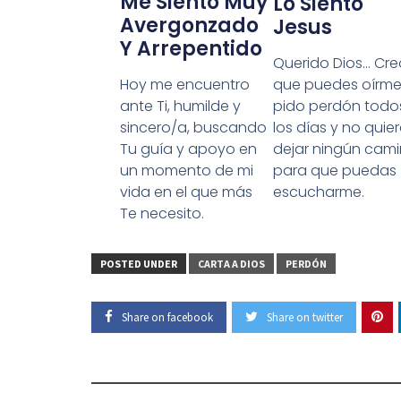
Me Siento Muy
Lo Siento
Avergonzado
Jesus
Y Arrepentido
Querido Dios… Cre
que puedes oírme
Hoy me encuentro
pido perdón todo
ante Ti, humilde y
los días y no quie
sincero/a, buscando
dejar ningún cam
Tu guía y apoyo en
para que puedas
un momento de mi
escucharme.
vida en el que más
Te necesito.
POSTED UNDER
CARTA A DIOS
PERDÓN
Share on facebook
Share on twitter