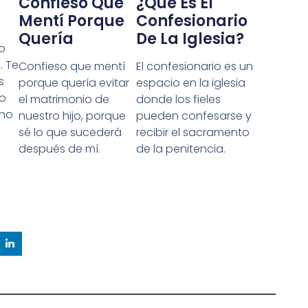
Confieso Que
¿Qué Es El
Mentí Porque
Confesionario
Quería
De La Iglesia?
o
. Te
Confieso que mentí
El confesionario es un
s
porque quería evitar
espacio en la iglesia
ro
el matrimonio de
donde los fieles
ino
nuestro hijo, porque
pueden confesarse y
sé lo que sucederá
recibir el sacramento
después de mí.
de la penitencia.