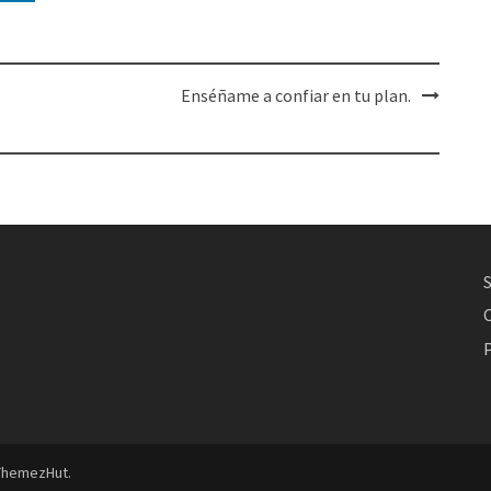
Enséñame a confiar en tu plan.
,
P
ThemezHut
.