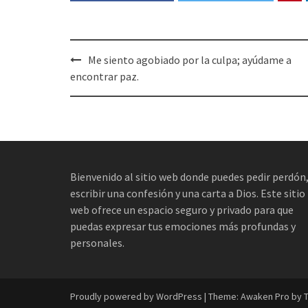
Post
Me siento agobiado por la culpa; ayúdame a
navigation
encontrar paz.
Bienvenido al sitio web donde puedes pedir perdón
escribir una confesión y una carta a Dios. Este sitio
web ofrece un espacio seguro y privado para que
puedas expresar tus emociones más profundas y
personales.
Proudly powered by WordPress
|
Theme: Awaken Pro by