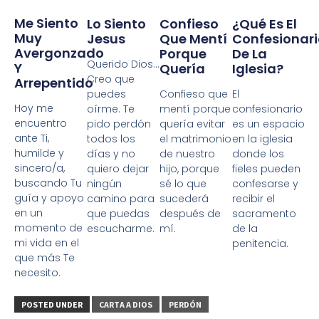
Me Siento
Confieso
Lo Siento
¿Qué Es El
Muy
Que Mentí
Jesus
Confesionari
Avergonzado
Porque
De La
Querido Dios…
Y
Quería
Iglesia?
Creo que
Arrepentido
Confieso que
puedes
El
Hoy me
mentí porque
oírme. Te
confesionario
encuentro
quería evitar
pido perdón
es un espacio
ante Ti,
el matrimonio
todos los
en la iglesia
humilde y
de nuestro
días y no
donde los
sincero/a,
hijo, porque
quiero dejar
fieles pueden
buscando Tu
sé lo que
ningún
confesarse y
guía y apoyo
sucederá
camino para
recibir el
en un
después de
que puedas
sacramento
momento de
mí.
escucharme.
de la
mi vida en el
penitencia.
que más Te
necesito.
POSTED UNDER
CARTA A DIOS
PERDÓN