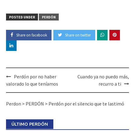
POSTED UNDER
PERDÓN
Share on facebook
Share on twitter
Post
Perdón por no haber
Cuando ya no puedo más,
navigation
valorado lo que teníamos
recurro a ti
Perdon
>
PERDÓN
>
Perdón por el silencio que te lastimó
ÚLTIMO PERDÓN