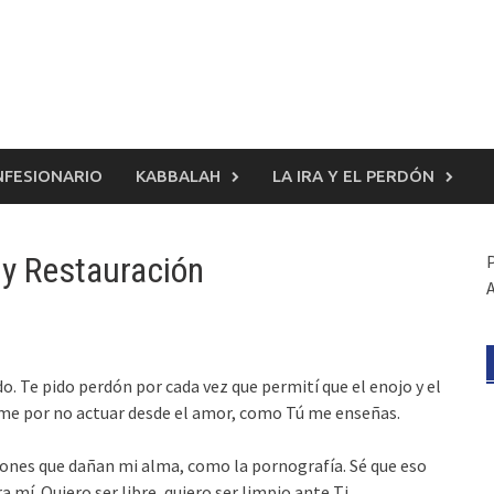
FESIONARIO
KABBALAH
LA IRA Y EL PERDÓN
 y Restauración
. Te pido perdón por cada vez que permití que el enojo y el
ame por no actuar desde el amor, como Tú me enseñas.
iones que dañan mi alma, como la pornografía. Sé que eso
 mí. Quiero ser libre, quiero ser limpio ante Ti.