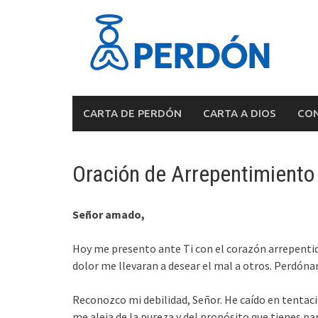
Skip
to
content
CARTA DE PERDÓN
CARTA A DIOS
CON
Oración de Arrepentimiento
Señor amado,
Hoy me presento ante Ti con el corazón arrepentido
dolor me llevaran a desear el mal a otros. Perdón
Reconozco mi debilidad, Señor. He caído en tentac
me aleja de la pureza y del propósito que tienes para