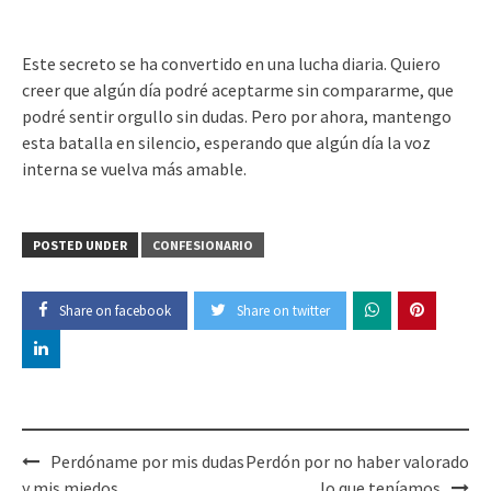
Este secreto se ha convertido en una lucha diaria. Quiero
creer que algún día podré aceptarme sin compararme, que
podré sentir orgullo sin dudas. Pero por ahora, mantengo
esta batalla en silencio, esperando que algún día la voz
interna se vuelva más amable.
POSTED UNDER
CONFESIONARIO
Share on facebook
Share on twitter
Post
Perdóname por mis dudas
Perdón por no haber valorado
navigation
y mis miedos
lo que teníamos