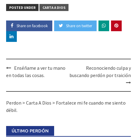
POSTED UNDER
CARTA A DIOS
Share on facebook
Share on twitter
Post
Enséñame a ver tu mano
Reconociendo culpa y
navigation
en todas las cosas.
buscando perdón por traición
Perdon
>
Carta A Dios
>
Fortalece mi fe cuando me siento
débil.
ÚLTIMO PERDÓN