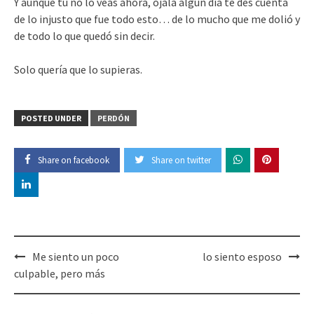
Y aunque tú no lo veas ahora, ojalá algún día te des cuenta
de lo injusto que fue todo esto… de lo mucho que me dolió y
de todo lo que quedó sin decir.
Solo quería que lo supieras.
POSTED UNDER
PERDÓN
Share on facebook
Share on twitter
Post
Me siento un poco
lo siento esposo
navigation
culpable, pero más