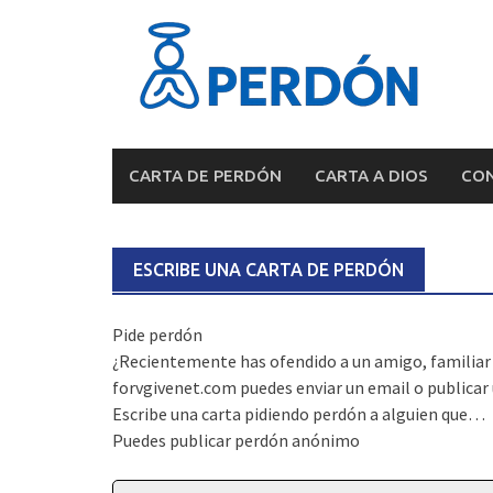
Skip
to
content
CARTA DE PERDÓN
CARTA A DIOS
CON
ESCRIBE UNA CARTA DE PERDÓN
Pide perdón
¿Recientemente has ofendido a un amigo, familiar o
forvgivenet.com puedes enviar un email o publicar
Escribe una carta pidiendo perdón a alguien que…
Puedes publicar perdón anónimo