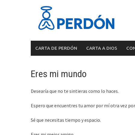
Skip
to
content
CARTA DE PERDÓN
CARTA A DIOS
CON
Eres mi mundo
Desearía que no te sintieras como lo haces.
Espero que encuentres tu amor por mí otra vez por
Sé que necesitas tiempo y espacio.
Eres mi mejor amigo.