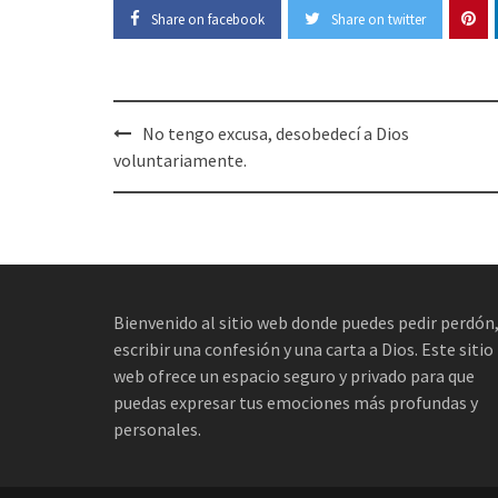
Share on facebook
Share on twitter
Post
No tengo excusa, desobedecí a Dios
navigation
voluntariamente.
Bienvenido al sitio web donde puedes pedir perdón
escribir una confesión y una carta a Dios. Este sitio
web ofrece un espacio seguro y privado para que
puedas expresar tus emociones más profundas y
personales.