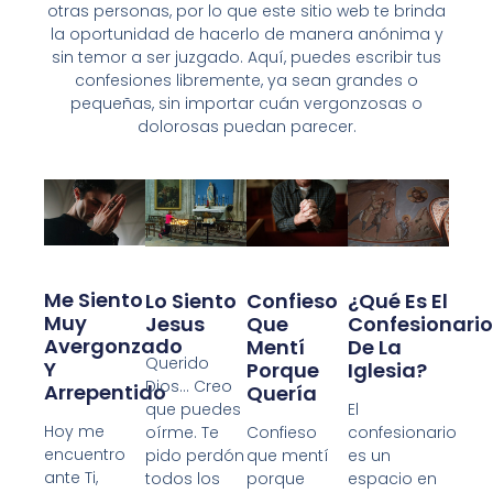
otras personas, por lo que este sitio web te brinda
la oportunidad de hacerlo de manera anónima y
sin temor a ser juzgado. Aquí, puedes escribir tus
confesiones libremente, ya sean grandes o
pequeñas, sin importar cuán vergonzosas o
dolorosas puedan parecer.
Me Siento
Confieso
Lo Siento
¿Qué Es El
Muy
Que
Jesus
Confesionario
Avergonzado
Mentí
De La
Querido
Y
Porque
Iglesia?
Dios… Creo
Arrepentido
Quería
que puedes
El
Hoy me
Confieso
oírme. Te
confesionario
encuentro
que mentí
pido perdón
es un
ante Ti,
porque
todos los
espacio en