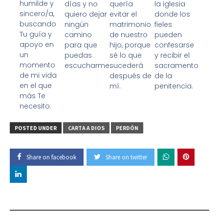
humilde y
quería
días y no
la iglesia
sincero/a,
evitar el
quiero dejar
donde los
buscando
matrimonio
ningún
fieles
Tu guía y
de nuestro
camino
pueden
apoyo en
hijo, porque
para que
confesarse
un
sé lo que
puedas
y recibir el
momento
sucederá
escucharme.
sacramento
de mi vida
después de
de la
en el que
mí.
penitencia.
más Te
necesito.
POSTED UNDER
CARTA A DIOS
PERDÓN
Share on facebook
Share on twitter