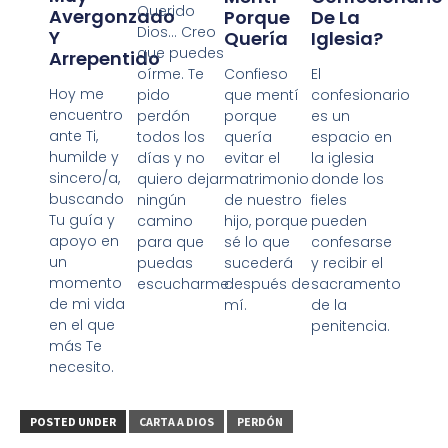
Querido
Avergonzado
Porque
De La
Dios… Creo
Y
Quería
Iglesia?
que puedes
Arrepentido
Confieso
oírme. Te
El
Hoy me
que mentí
pido
confesionario
encuentro
porque
perdón
es un
ante Ti,
quería
todos los
espacio en
humilde y
evitar el
días y no
la iglesia
sincero/a,
matrimonio
quiero dejar
donde los
buscando
de nuestro
ningún
fieles
Tu guía y
hijo, porque
camino
pueden
apoyo en
sé lo que
para que
confesarse
un
sucederá
puedas
y recibir el
momento
después de
escucharme.
sacramento
de mi vida
mí.
de la
en el que
penitencia.
más Te
necesito.
POSTED UNDER
CARTA A DIOS
PERDÓN