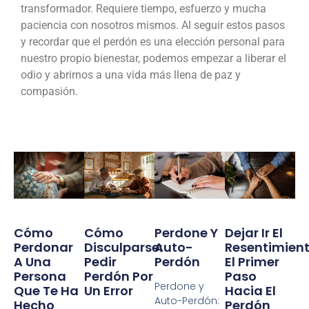
transformador. Requiere tiempo, esfuerzo y mucha
paciencia con nosotros mismos. Al seguir estos pasos
y recordar que el perdón es una elección personal para
nuestro propio bienestar, podemos empezar a liberar el
odio y abrirnos a una vida más llena de paz y
compasión.
Cómo
Cómo
Perdone Y
Dejar Ir El
Perdonar
Disculparse:
Auto-
Resentimient
A Una
Pedir
Perdón
El Primer
Persona
Perdón Por
Paso
Perdone y
Que Te Ha
Un Error
Hacia El
Auto-Perdón:
Hecho
Perdón