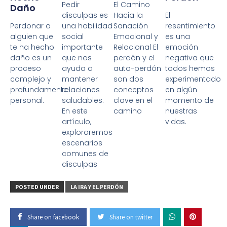
Pedir
El Camino
Daño
disculpas es
Hacia la
El
Perdonar a
una habilidad
Sanación
resentimiento
alguien que
social
Emocional y
es una
te ha hecho
importante
Relacional El
emoción
daño es un
que nos
perdón y el
negativa que
proceso
ayuda a
auto-perdón
todos hemos
complejo y
mantener
son dos
experimentado
profundamente
relaciones
conceptos
en algún
personal.
saludables.
clave en el
momento de
En este
camino
nuestras
artículo,
vidas.
exploraremos
escenarios
comunes de
disculpas
POSTED UNDER
LA IRA Y EL PERDÓN
Share on facebook
Share on twitter