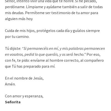
Señor, intento vivir una vida que te honre. Si he pecado,
perdóname. Límpiame y ayúdame también a salir de todas
mis deudas. Permíteme ser testimonio de tu amor para
alguien más hoy.
Cuida de mis hijos, protégelos cada día y guíalos siempre
por tu camino.
Tú dijiste:
“Si permanecéis en mí, y mis palabras permanecen
en vosotros, pedid lo que queráis, y os será hecho.”
Por eso,
con fe, te pido: envíame al hombre correcto, al compañero
que Tú has preparado para mí.
En el nombre de Jesús,
Amén.
Con amor y esperanza,
Señorita