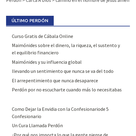
Perdon
>
Carta A Dios
>
camino en el nombre de jesus amen
ÚLTIMO PERDÓN
Curso Gratis de Cábala Online
Maimónides sobre el dinero, la riqueza, el sustento y
el equilibrio financiero
Maimónides y su influencia global
llevando un sentimiento que nunca se va del todo
El arrepentimiento que nunca desaparece
Perdón por no escucharte cuando más lo necesitabas
Como Dejar la Envidia con la Confesionariode 5
Confesionario
Un Cura Llamada Perdón
¿Por qué nos importa lo que la gente piense de