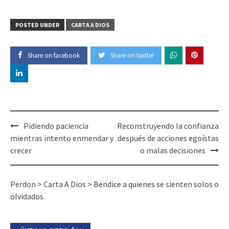
POSTED UNDER
CARTA A DIOS
Share on facebook
Share on twitter
Post
Pidiendo paciencia
Reconstruyendo la confianza
navigation
mientras intento enmendar y
después de acciones egoístas
crecer
o malas decisiones
Perdon
>
Carta A Dios
>
Bendice a quienes se sienten solos o
olvidados.