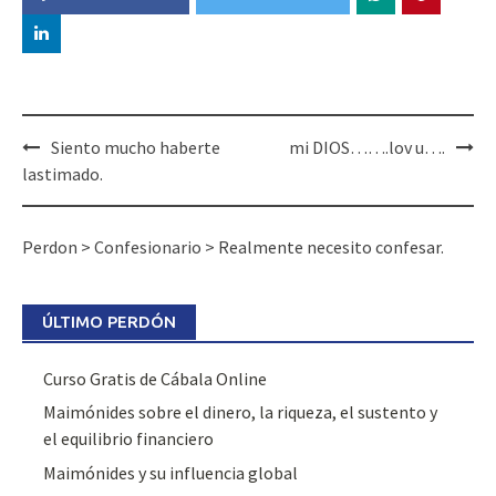
Post
Siento mucho haberte
mi DIOS…….lov u….
navigation
lastimado.
Perdon
>
Confesionario
>
Realmente necesito confesar.
ÚLTIMO PERDÓN
Curso Gratis de Cábala Online
Maimónides sobre el dinero, la riqueza, el sustento y
el equilibrio financiero
Maimónides y su influencia global